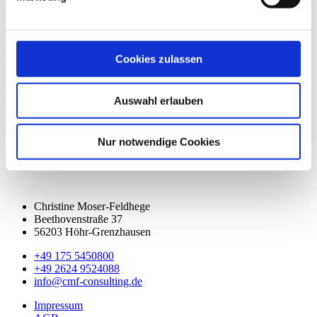
und vollständig angezeigt wird, empfehlen wir, unsere
Absenderadresse
info@cmf-consulting.de
in Ihr Adressbuch
aufzunehmen. Im Kampf gegen Spam (unerwünschte Mails)
blockeren leider immer mehr E-Mail-Programme E-Mails, deren
Zustellung vom Empfänger durchaus gewünscht ist.
Cookies zulassen
Sie können der Einwilligung zur Verarbeitung Ihrer Daten jederzeit
widersprechen. Einen Link zum Abmelden finden Sie in jedem
Auswahl erlauben
Newsletter. Unser Datenhandling erklären wir Ihnen in unserer
Datenschutzerklärung
.
Nur notwendige Cookies
Christine Moser-Feldhege
Beethovenstraße 37
56203 Höhr-Grenzhausen
+49 175 5450800
+49 2624 9524088
info@cmf-consulting.de
Impressum