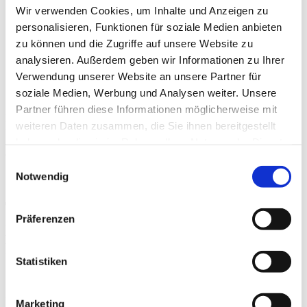
Impulsmails
Wir verwenden Cookies, um Inhalte und Anzeigen zu
personalisieren, Funktionen für soziale Medien anbieten
Öffnen Sie bitte die E-Mail in
zu können und die Zugriffe auf unsere Website zu
Ihrem Postfach und klicken Sie
analysieren. Außerdem geben wir Informationen zu Ihrer
Verwendung unserer Website an unsere Partner für
auf den Aktivierungslink!
soziale Medien, Werbung und Analysen weiter. Unsere
Partner führen diese Informationen möglicherweise mit
Die Email wird Sie in den nächsten Minuten erreichen. Vielen Dank
weiteren Daten zusammen, die Sie ihnen bereitgestellt
für Ihr Interesse an Easy Dental Leader Impulsmails!
haben oder die sie im Rahmen Ihrer Nutzung der Dienste
Schauen Sie im Zweifel bitte ausnahmsweise auch in Ihren SPAM-
Ordner.
gesammelt haben.
Einwilligungsauswahl
Notwendig
Toll, dass Sie Teil der Easy Dental
Präferenzen
®
Leader
Gemeinschaft sind.
Herzlich Willkommen.
Statistiken
Unser Tipp:
Damit der Newletter auch in Ihrem Postfach ankommt
Marketing