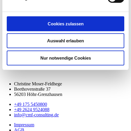
Nur wer sich selbst führen kann, kann auch andere führen.
Seien Sie der Schöpfer Ihrer Gedanken und Handlungen und
übernehmen Sie 100% Verantwortung für sich und Ihre Ergebnisse!
Cookies zulassen
Mehr zum Thema „Ohne Selbstführung keine Mitarbeiterführung“
lesen Sie in meinem Artikel im Zahntechnik Magazin.
Den kompletten Artikel lesen!
Auswahl erlauben
zurück
Nur notwendige Cookies
Christine Moser-Feldhege
Beethovenstraße 37
56203 Höhr-Grenzhausen
+49 175 5450800
+49 2624 9524088
info@cmf-consulting.de
Impressum
AGB